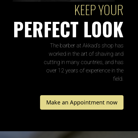
KEEP YOUR
PERFECT LOOK
The barber at Akkad's shop has
worked in the art of shaving and
cutting in many countries, and has
over 12 years of experience in the
field.
Make an Appointment now