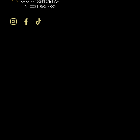
KVK- 77462416/BTW-
id:NL003195357B32
OPENINGSTIJDEN
Dag
Tijd
Maandag
09:00–18:00
Dinsdag
09:00–18:00
Woensdag
09:00–18:00
Donderdag
09:00–19:30
Vrijdag
09:00–18:00
Zaterdag
09:00–18:00
Zondag
10:00–17:00