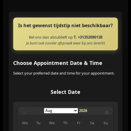
Is het gewenst tijdstip niet beschikbaar?
Bel ons dan alstublieft op
T. +31352090138
Je kunt ook zonder afspraak weer bij ons terecht
Choose Appointment Date & Time
Select your preferred date and time for your appointment.
Select Date
2026
Mo
Tu
We
Th
Fr
Sa
Su