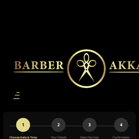
1
2
3
4
Choose Date & Time
Your Details
Select Services
Confirmation